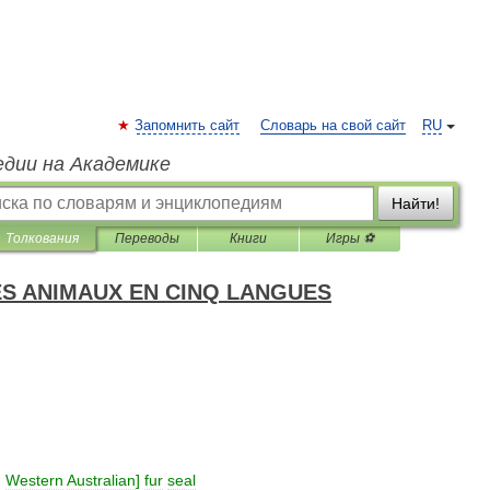
Запомнить сайт
Словарь на свой сайт
RU
едии на Академике
Найти!
Толкования
Переводы
Книги
Игры ⚽
ES ANIMAUX EN CINQ LANGUES
,
Western
Australian
]
fur
seal