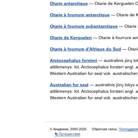
Otarie antarctique
— Otarie de Kerguelen O
Otarie à fourrure antarctique
— Otarie de K
Otarie à fourrure subantarctique
— Otarie 
Otarie de Kerguelen
— Otarie à fourrure a
Otarie à fourrure d'Afrique du Sud
— Otari
Arctocephalus forsteri
— australinis jūrų lo
atitikmenys: lot. Arctocephalus forsteri angl. 
Western Australian fur seal vok. australis
Australian fur seal
— australinis jūrų lokys s
atitikmenys: lot. Arctocephalus forsteri angl. 
Western Australian fur seal vok. australis
© Академик, 2000-2026
Обратная связь:
Техподдерж
👣 Путешествия