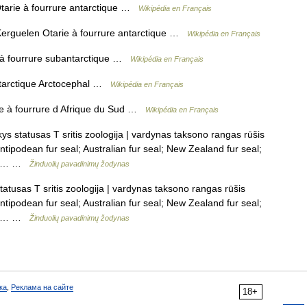
tarie à fourrure antarctique …
Wikipédia en Français
erguelen Otarie à fourrure antarctique …
Wikipédia en Français
à fourrure subantarctique …
Wikipédia en Français
ntarctique Arctocephal …
Wikipédia en Français
e à fourrure d Afrique du Sud …
Wikipédia en Français
kys statusas T sritis zoologija | vardynas taksono rangas rūšis
antipodean fur seal; Australian fur seal; New Zealand fur seal;
cher… …
Žinduolių pavadinimų žodynas
tatusas T sritis zoologija | vardynas taksono rangas rūšis
antipodean fur seal; Australian fur seal; New Zealand fur seal;
cher… …
Žinduolių pavadinimų žodynas
ка
,
Реклама на сайте
18+