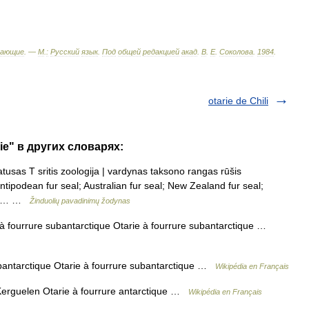
тающие
. —
М
.
:
Русский
язык
.
Под
общей
редакцией
акад
.
В
.
Е
.
Соколова
.
1984
.
otarie de Chili
lie" в других словарях:
atusas T sritis zoologija | vardynas taksono rangas rūšis
antipodean fur seal; Australian fur seal; New Zealand fur seal;
cher… …
Žinduolių pavadinimų žodynas
à fourrure subantarctique Otarie à fourrure subantarctique …
bantarctique Otarie à fourrure subantarctique …
Wikipédia en Français
erguelen Otarie à fourrure antarctique …
Wikipédia en Français