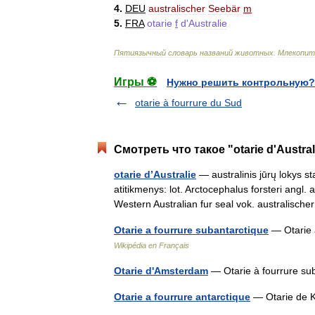
4
.
DEU
australischer
Seebär
m
5
.
FRA
otarie
f
d
'
Australie
Пятиязычный
словарь
названий
животных
.
Млекопи
Игры ⚽
Нужно решить контрольную?
otarie à fourrure du Sud
Смотреть что такое "otarie d'Austra
otarie d’Australie
— australinis jūrų lokys st
atitikmenys: lot. Arctocephalus forsteri angl. 
Western Australian fur seal vok. australis
Otarie a fourrure subantarctique
— Otarie 
Wikipédia en Français
Otarie d'Amsterdam
— Otarie à fourrure su
Otarie a fourrure antarctique
— Otarie de K