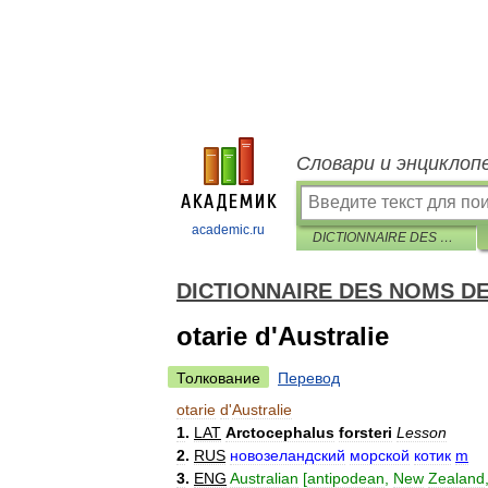
Словари и энциклоп
academic.ru
DICTIONNAIRE DES NOMS DES ANIMAUX EN CINQ LANGUES
DICTIONNAIRE DES NOMS D
otarie d'Australie
Толкование
Перевод
otarie
d
'
Australie
1
.
LAT
Arctocephalus
forsteri
Lesson
2
.
RUS
новозеландский
морской
котик
m
3
.
ENG
Australian
[
antipodean
,
New
Zealand