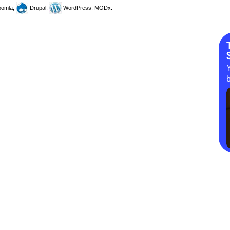
omla,
Drupal,
WordPress, MODx.